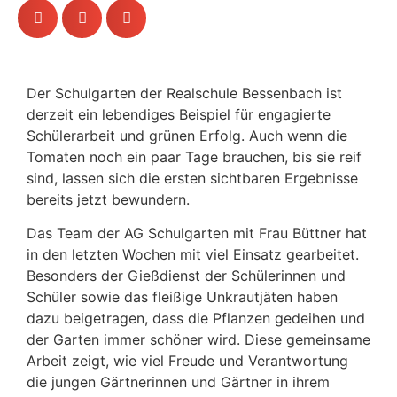
Der Schul­garten der Real­schule Bessen­bach ist
derzeit ein leben­diges Beispiel für enga­gierte
Schü­ler­ar­beit und grünen Erfolg. Auch wenn die
Tomaten noch ein paar Tage brau­chen, bis sie reif
sind, lassen sich die ersten sicht­baren Ergeb­nisse
bereits jetzt bewundern.
Das Team der AG Schul­garten mit Frau Büttner hat
in den letzten Wochen mit viel Einsatz gear­beitet.
Beson­ders der Gieß­dienst der Schü­le­rinnen und
Schüler sowie das flei­ßige Unkraut­jäten haben
dazu beigetragen, dass die Pflanzen gedeihen und
der Garten immer schöner wird. Diese gemein­same
Arbeit zeigt, wie viel Freude und Verant­wor­tung
die jungen Gärt­ne­rinnen und Gärtner in ihrem