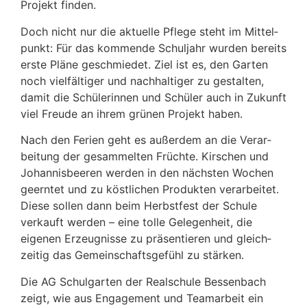
Projekt finden.
Doch nicht nur die aktu­elle Pflege steht im Mittel­
punkt: Für das kommende Schul­jahr wurden bereits
erste Pläne geschmiedet. Ziel ist es, den Garten
noch viel­fäl­tiger und nach­hal­tiger zu gestalten,
damit die Schü­le­rinnen und Schüler auch in Zukunft
viel Freude an ihrem grünen Projekt haben.
Nach den Ferien geht es außerdem an die Verar­
bei­tung der gesam­melten Früchte. Kirschen und
Johan­nis­beeren werden in den nächsten Wochen
geerntet und zu köst­li­chen Produkten verar­beitet.
Diese sollen dann beim Herbst­fest der Schule
verkauft werden – eine tolle Gele­gen­heit, die
eigenen Erzeug­nisse zu präsen­tieren und gleich­
zeitig das Gemein­schafts­ge­fühl zu stärken.
Die AG Schul­garten der Real­schule Bessen­bach
zeigt, wie aus Enga­ge­ment und Team­ar­beit ein