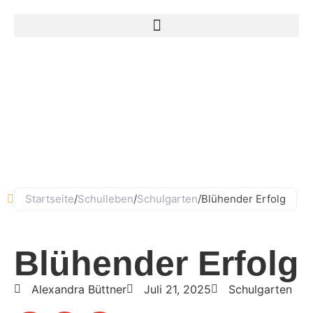
Ludwig-Straub-Straße 11, 63856 Bessenbach
06095 - 99882–0
Startseite
/
Schulleben
/
Schulgarten
/
Blühender Erfolg
Blühender Erfolg
Alexandra Büttner
Juli 21, 2025
Schulgarten