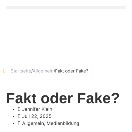
Ludwig-Straub-Straße 11, 63856 Bessenbach
06095 - 99882–0
Startseite
/
Allgemein
/
Fakt oder Fake?
Fakt oder Fake?
Jennifer Klein
Juli 22, 2025
Allgemein
,
Medienbildung