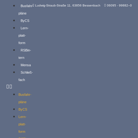
Ludwig-Straub-Straße 11, 63856 Bessenbach
06095 - 99882–0
Busfahr­
pläne
ByCS
Lern­
platt­
form
RSBin­
tern
Mensa
Schließ­
fach
Busfahr­
pläne
ByCS
Lern­
platt­
form