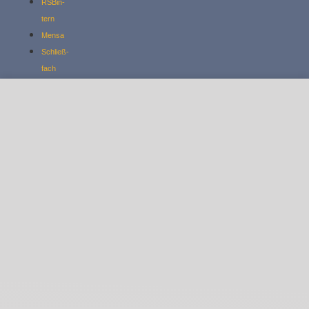
RSBin­
tern
Mensa
Schließ­
fach