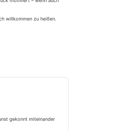
ück moti­viert – wenn auch
lich will­kommen zu heißen.
Kunst gekonnt miteinander