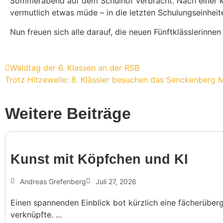
Sommer­abend auf dem Schulhof verbracht. Nach einer k
vermut­lich etwas müde – in die letzten Schulungseinheit
Nun freuen sich alle darauf, die neuen Fünft­kläss­le­rinne
Waldtag der 6. Klassen an der RSB
Trotz Hitze­welle: 8. Klässler besu­chen das Sencken­berg
Weitere Beiträge
Kunst mit Köpf­chen und KI
Andreas Grefenberg
Juli 27, 2026
Einen spannenden Einblick bot kürzlich eine fächerüberg
verknüpfte. ...