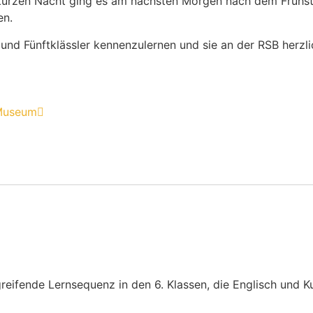
urzen Nacht ging es am nächsten Morgen nach dem Früh­st
en.
n und Fünft­klässler kennen­zu­lernen und sie an der RSB herz­
 Museum
reifende Lernsequenz in den 6. Klassen, die Englisch und 