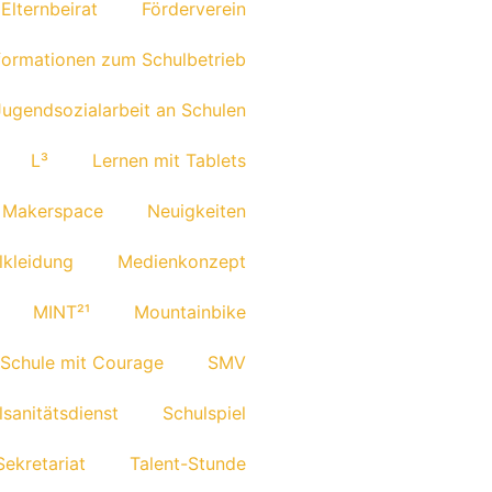
Eltern­beirat
Förder­verein
for­ma­tionen zum Schulbetrieb
ugend­so­zi­al­ar­beit an Schulen
L³
Lernen mit Tablets
Maker­space
Neuig­keiten
­klei­dung
Medi­en­kon­zept
MINT²¹
Moun­tain­bike
 Schule mit Courage
SMV
­sa­ni­täts­dienst
Schul­spiel
Sekre­ta­riat
Talent-Stunde