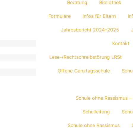
Bera­tung
Biblio­thek
Formu­lare
Infos für Eltern
In
Jahres­be­richt 2024–2025
J
Kontakt
Lese-/Rech­t­­schrei­b­­stö­rung LRSt
Offene Ganz­tags­schule
Schul
Schule ohne Rassismus –
Schul­lei­tung
Schul
Schule ohne Rassismus