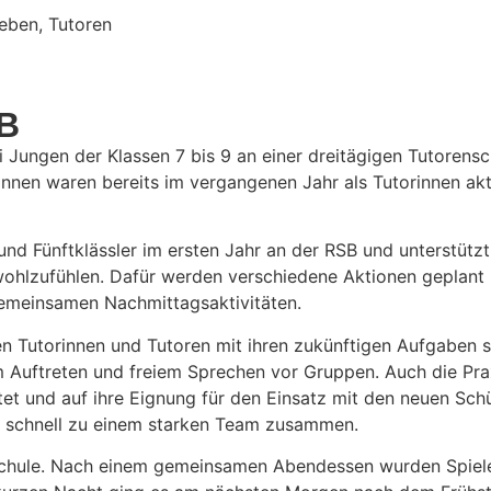
leben
,
Tutoren
SB
gen der Klassen 7 bis 9 an einer drei­tä­gigen Tuto­ren­sch
rinnen waren bereits im vergan­genen Jahr als Tuto­rinnen ak
 und Fünft­klässler im ersten Jahr an der RSB und unter­stützt 
wohl­zu­fühlen. Dafür werden verschie­dene Aktionen geplant 
u gemein­samen Nachmittagsaktivitäten.
en Tuto­rinnen und Tutoren mit ihren zukünf­tigen Aufgaben
rem Auftreten und freiem Spre­chen vor Gruppen. Auch die Pra
t und auf ihre Eignung für den Einsatz mit den neuen Schü­l
s schnell zu einem starken Team zusammen.
r Schule. Nach einem gemein­samen Abend­essen wurden Spiele