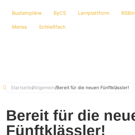
Busfahr­pläne
ByCS
Lern­platt­form
RSBin­
Mensa
Schließ­fach
Startseite
/
Allgemein
/
Bereit für die neuen Fünftklässler!
Bereit für die neu
Fünftklässler!