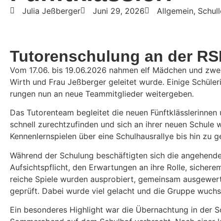
Julia Jeßberger
Juni 29, 2026
Allgemein
,
Schul
Tuto­ren­schu­lung an der R
Vom 17.06. bis 19.06.2026 nahmen elf Mädchen und zwei Jun
Wirth und Frau Jeßberger geleitet wurde. Einige Schü­le­
rungen nun an neue Team­mit­glieder weitergeben.
Das Tuto­ren­team begleitet die neuen Fünft­kläss­le­rinnen
schnell zurecht­zu­finden und sich an ihrer neuen Schule 
Kennen­lern­spielen über eine Schul­haus­rallye bis hin z
Während der Schu­lung beschäf­tigten sich die ange­hend
Aufsichts­pflicht, den Erwar­tungen an ihre Rolle, siche
reiche Spiele wurden auspro­biert, gemeinsam ausge­werte
geprüft. Dabei wurde viel gelacht und die Gruppe wuch
Ein beson­deres High­light war die Über­nach­tung in de