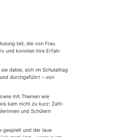
u­lung teil, die von Frau
tiv und konnten ihre Erfah­
sie dabei, sich im Schul­alltag
und durch­ge­führt – von
 sowie mit Themen wie
xis kam nicht zu kurz: Zahl­
e­rinnen und Schü­lern
 gespielt und der laue