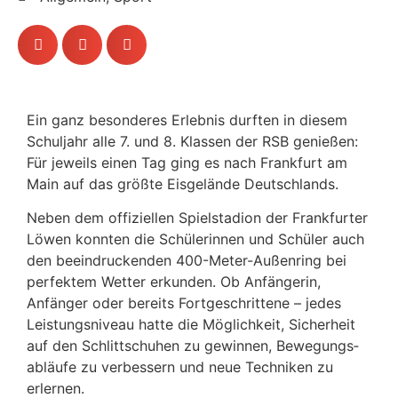
Ein ganz beson­deres Erlebnis durften in diesem
Schul­jahr alle 7. und 8. Klassen der RSB genießen:
Für jeweils einen Tag ging es nach Frank­furt am
Main auf das größte Eisge­lände Deutschlands.
Neben dem offi­zi­ellen Spiel­sta­dion der Frank­furter
Löwen konnten die Schü­le­rinnen und Schüler auch
den beein­dru­ckenden 400-Meter-Außen­ring bei
perfektem Wetter erkunden. Ob Anfän­gerin,
Anfänger oder bereits Fort­ge­schrit­tene – jedes
Leis­tungs­ni­veau hatte die Möglich­keit, Sicher­heit
auf den Schlitt­schuhen zu gewinnen, Bewe­gungs­
ab­läufe zu verbes­sern und neue Tech­niken zu
erlernen.