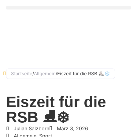
Ludwig-Straub-Straße 11, 63856 Bessenbach
06095 - 99882–0
Startseite
/
Allgemein
/
Eiszeit für die RSB ⛸️❄️
Eiszeit für die
RSB ⛸️❄️
Julian Salzborn
März 3, 2026
Allgemein
,
Sport