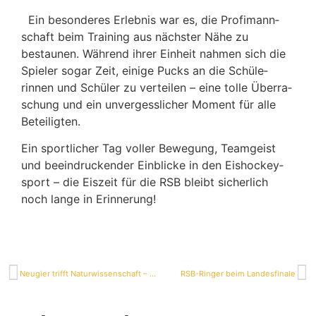
Ein beson­deres Erlebnis war es, die Profi­mann­
schaft beim Trai­ning aus nächster Nähe zu
bestaunen. Während ihrer Einheit nahmen sich die
Spieler sogar Zeit, einige Pucks an die Schü­le­
rinnen und Schüler zu verteilen – eine tolle Über­ra­
schung und ein unver­gess­li­cher Moment für alle
Beteiligten.
Ein sport­li­cher Tag voller Bewe­gung, Team­geist
und beein­dru­ckender Einblicke in den Eisho­ckey­
sport – die Eiszeit für die RSB bleibt sicher­lich
noch lange in Erinnerung!
Neugier trifft Natur­wis­sen­schaft – VorM­INTtag 2026 an der Real­schule Bessenbach
RSB-Ringer beim Landesfinale