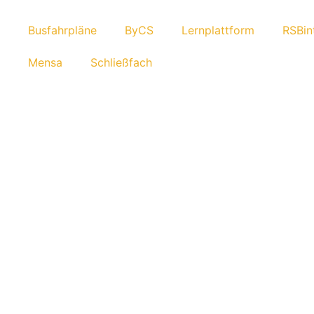
Busfahr­pläne
ByCS
Lern­platt­form
RSBin­
Mensa
Schließ­fach