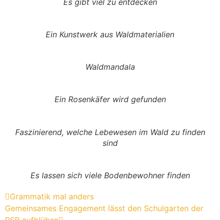
Es gibt viel zu entdecken
Ein Kunst­werk aus Waldmaterialien
Wald­man­dala
Ein Rosen­käfer wird gefunden
Faszi­nie­rend, welche Lebe­wesen im Wald zu finden
sind
Es lassen sich viele Boden­be­wohner finden
Gram­matik mal anders
Gemein­sames Enga­ge­ment lässt den Schul­garten der
RSB aufblühen