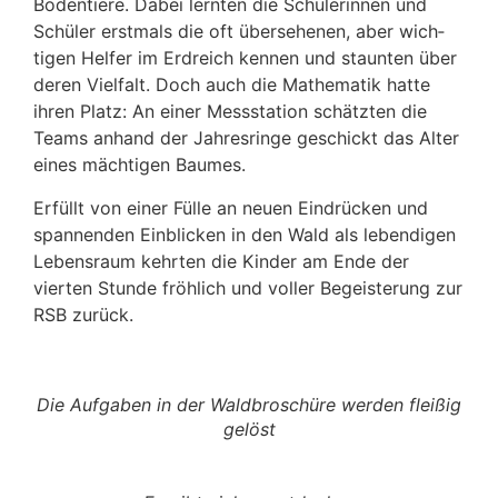
Boden­tiere. Dabei lernten die Schü­le­rinnen und
Schüler erst­mals die oft über­se­henen, aber wich­
tigen Helfer im Erdreich kennen und staunten über
deren Viel­falt. Doch auch die Mathe­matik hatte
ihren Platz: An einer Mess­sta­tion schätzten die
Teams anhand der Jahres­ringe geschickt das Alter
eines mäch­tigen Baumes.
Erfüllt von einer Fülle an neuen Eindrü­cken und
span­nenden Einbli­cken in den Wald als leben­digen
Lebens­raum kehrten die Kinder am Ende der
vierten Stunde fröh­lich und voller Begeis­te­rung zur
RSB zurück.
Die Aufgaben in der Wald­bro­schüre werden fleißig
gelöst