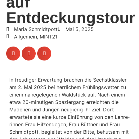
auf
Entdeckungstour
Maria Schmidtpott
Mai 5, 2025
Allgemein
,
MINT21
In freu­diger Erwar­tung brachen die Sechst­klässler
am 2. Mai 2025 bei herr­li­chem Früh­lings­wetter zu
einem nahe­ge­le­genen Wald­stück auf. Nach einem
etwa 20-minü­tigen Spazier­gang erreichten die
Mädchen und Jungen neugierig ihr Ziel. Dort
erwar­tete sie eine kurze Einfüh­rung von den Lehre­
rinnen Frau Hilzen­degen, Frau Büttner und Frau
Schmidt­pott, begleitet von der Bitte, behutsam mit