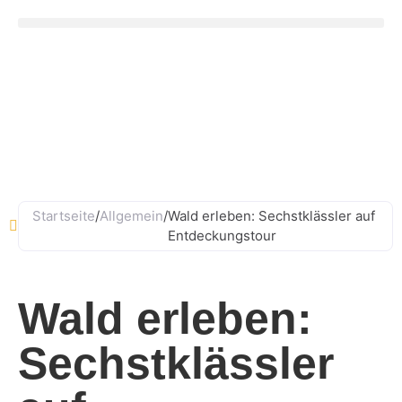
Ludwig-Straub-Straße 11, 63856 Bessenbach
06095 - 99882–0
Startseite
/
Allgemein
/
Wald erleben: Sechst­klässler auf
Entdeckungstour
Wald erleben:
Sechst­klässler