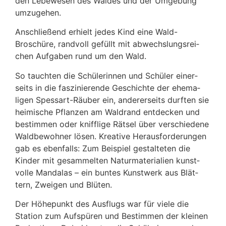
den Lebe­wesen des Waldes und der Umge­bung
umzugehen.
Anschlie­ßend erhielt jedes Kind eine Wald-
Broschüre, rand­voll gefüllt mit abwechs­lungs­rei­
chen Aufgaben rund um den Wald.
So tauchten die Schü­le­rinnen und Schüler einer­
seits in die faszi­nie­rende Geschichte der ehema­
ligen Spes­sart-Räuber ein, ande­rer­seits durften sie
heimi­sche Pflanzen am Wald­rand entde­cken und
bestimmen oder kniff­lige Rätsel über verschie­dene
Wald­be­wohner lösen. Krea­tive Heraus­for­de­rungen
gab es eben­falls: Zum Beispiel gestal­teten die
Kinder mit gesam­melten Natur­ma­te­ria­lien kunst­
volle Mandalas – ein buntes Kunst­werk aus Blät­
tern, Zweigen und Blüten.
Der Höhe­punkt des Ausflugs war für viele die
Station zum Aufspüren und Bestimmen der kleinen