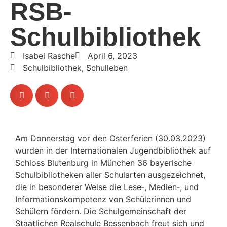
RSB-
Schulbibliothek
Isabel Rasche
April 6, 2023
Schulbibliothek
,
Schulleben
Am Donnerstag vor den Oster­fe­rien (30.03.2023)
wurden in der Inter­na­tio­nalen Jugend­bi­blio­thek auf
Schloss Bluten­burg in München 36 baye­ri­sche
Schul­bi­blio­theken aller Schul­arten ausge­zeichnet,
die in beson­derer Weise die Lese‑, Medien‑, und
Infor­ma­ti­ons­kom­pe­tenz von Schü­le­rinnen und
Schü­lern fördern. Die Schul­ge­mein­schaft der
Staat­li­chen Real­schule Bessen­bach freut sich und