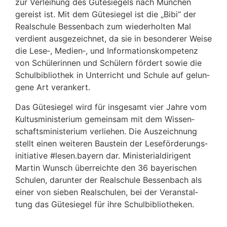
zur Verlei­hung des Güte­sie­gels nach München
gereist ist. Mit dem Güte­siegel ist die „Bibi“ der
Real­schule Bessen­bach zum wieder­holten Mal
verdient ausge­zeichnet, da sie in beson­derer Weise
die Lese‑, Medien‑, und Infor­ma­ti­ons­kom­pe­tenz
von Schü­le­rinnen und Schü­lern fördert sowie die
Schul­bi­blio­thek in Unter­richt und Schule auf gelun­
gene Art verankert.
Das Güte­siegel wird für insge­samt vier Jahre vom
Kultus­mi­nis­te­rium gemeinsam mit dem Wissen­
schafts­mi­nis­te­rium verliehen. Die Auszeich­nung
stellt einen weiteren Baustein der Lese­för­de­rungs­
in­itia­tive #lesen.bayern dar. Minis­te­ri­al­di­ri­gent
Martin Wunsch über­reichte den 36 baye­ri­schen
Schulen, darunter der Real­schule Bessen­bach als
einer von sieben Real­schulen, bei der Veran­stal­
tung das Güte­siegel für ihre Schulbibliotheken.