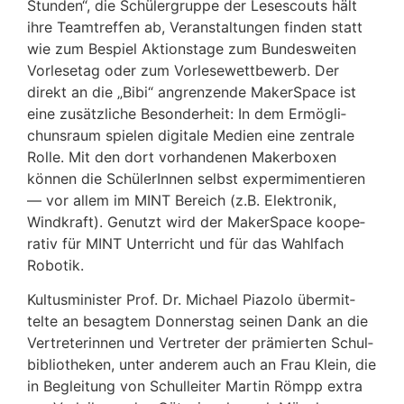
Stunden“, die Schü­ler­gruppe der Lesescouts hält
ihre Team­treffen ab, Veran­stal­tungen finden statt
wie zum Bespiel Akti­ons­tage zum Bundes­weiten
Vorle­setag oder zum Vorle­se­wett­be­werb. Der
direkt an die „Bibi“ angren­zende Maker­Space ist
eine zusätz­liche Beson­der­heit: In dem Ermög­li­
chuns­raum spielen digi­tale Medien eine zentrale
Rolle. Mit den dort vorhan­denen Maker­boxen
können die Schü­le­rInnen selbst exper­mi­men­tieren
— vor allem im MINT Bereich (z.B. Elek­tronik,
Wind­kraft). Genutzt wird der Maker­Space koope­
rativ für MINT Unter­richt und für das Wahl­fach
Robotik.
Kultus­mi­nister Prof. Dr. Michael Piazolo über­mit­
telte an besagtem Donnerstag seinen Dank an die
Vertre­te­rinnen und Vertreter der prämierten Schul­
bi­blio­theken, unter anderem auch an Frau Klein, die
in Beglei­tung von Schul­leiter Martin Römpp extra