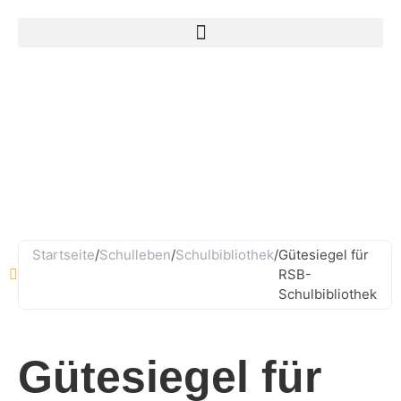
Ludwig-Straub-Straße 11, 63856 Bessenbach
06095 - 99882–0
Startseite
/
Schulleben
/
Schulbibliothek
/
Güte­siegel für
RSB-
Schulbibliothek
Güte­siegel für