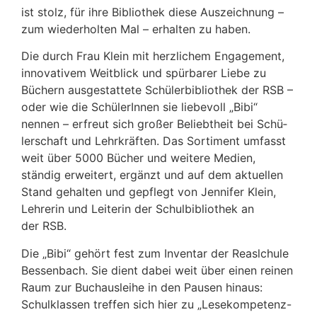
ist stolz, für ihre Biblio­thek diese Auszeich­nung –
zum wieder­holten Mal – erhalten zu haben.
Die durch Frau Klein mit herz­li­chem Enga­ge­ment,
inno­va­tivem Weit­blick und spür­barer Liebe zu
Büchern ausge­stat­tete Schü­ler­bi­blio­thek der RSB –
oder wie die Schü­le­rInnen sie liebe­voll „Bibi“
nennen – erfreut sich großer Beliebt­heit bei Schü­
ler­schaft und Lehr­kräften. Das Sorti­ment umfasst
weit über 5000 Bücher und weitere Medien,
ständig erwei­tert, ergänzt und auf dem aktu­ellen
Stand gehalten und gepflegt von Jennifer Klein,
Lehrerin und Leiterin der Schul­bi­blio­thek an
der RSB.
Die „Bibi“ gehört fest zum Inventar der Reaslchule
Bessen­bach. Sie dient dabei weit über einen reinen
Raum zur Buch­aus­leihe in den Pausen hinaus:
Schul­klassen treffen sich hier zu „Lese­kom­pe­tenz-